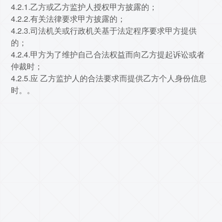
4.2.1.乙方或乙方监护人授权甲方披露的；
4.2.2.有关法律要求甲方披露的；
4.2.3.司法机关或行政机关基于法定程序要求甲方提供
的；
4.2.4.甲方为了维护自己合法权益而向乙方提起诉讼或者
仲裁时；
4.2.5.应 乙方监护人的合法要求而提供乙方个人身份信息
时。。
联系我们