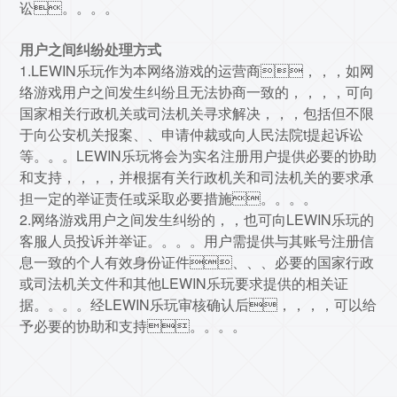
讼。。。。
用户之间纠纷处理方式
1.LEWIN乐玩作为本网络游戏的运营商，，，如网
络游戏用户之间发生纠纷且无法协商一致的，，，，可向
国家相关行政机关或司法机关寻求解决，，，包括但不限
于向公安机关报案、、申请仲裁或向人民法院t提起诉讼
等。。。LEWIN乐玩将会为实名注册用户提供必要的协助
和支持，，，，并根据有关行政机关和司法机关的要求承
担一定的举证责任或采取必要措施。。。。
2.网络游戏用户之间发生纠纷的，，也可向LEWIN乐玩的
客服人员投诉并举证。。。。用户需提供与其账号注册信
息一致的个人有效身份证件、、、必要的国家行政
或司法机关文件和其他LEWIN乐玩要求提供的相关证
据。。。。经LEWIN乐玩审核确认后，，，，可以给
予必要的协助和支持。。。。