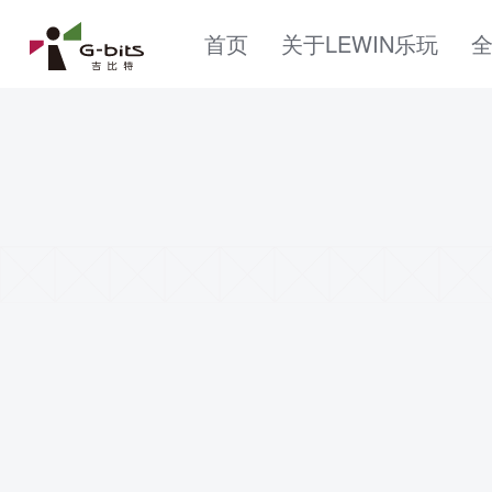
首页
关于LEWIN乐玩