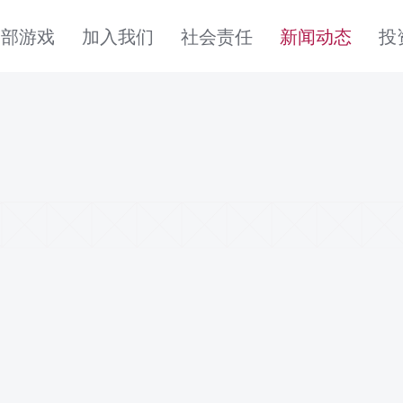
全部游戏
加入我们
社会责任
新闻动态
投
首页
关于LEWIN乐玩
全部游戏
加入我们
社会责任
新闻动态
投资者关系