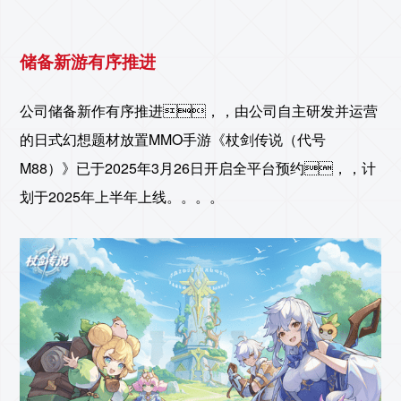
储备新游有序推进
公司储备新作有序推进，，由公司自主研发并运营
的日式幻想题材放置MMO手游《杖剑传说（代号
M88）》已于2025年3月26日开启全平台预约，，计
划于2025年上半年上线。。。。