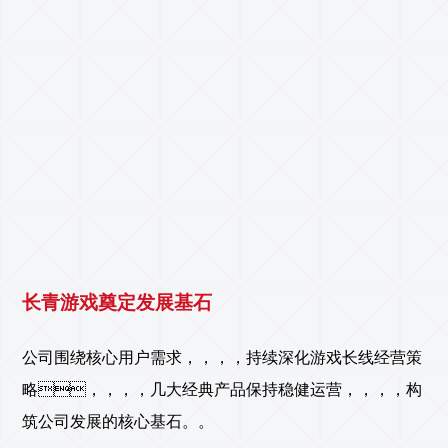
长青游戏奠定发展基石
公司围绕核心用户需求，，，，持续深化游戏长线经营策
略，，，，几大经典产品保持稳健运营，，，，构
筑公司发展的核心基石。。