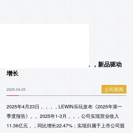
LEWIN乐玩2025年一季报发布，，新品驱动
增长
公司新闻
2025-04-23
2025年4月23日，，，，LEWIN乐玩发布《2025年第一
季度报告》。。2025年1-3月，，，公司实现营业收入
11.36亿元，，同比增长22.47%；实现归属于上市公司股