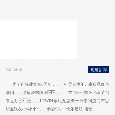
温暖童心，，，，书香伴成长
党建新闻
2021-06-02
为了迎接建党100周年，，，引导青少年儿童传承红色
基因、、厚植爱国情怀，，，在“六一”国际儿童节到
来之际，，LEWIN乐玩党总支一行来到厦门市思
明区联友小学，，参加“六一·快乐启航”活动，，，，