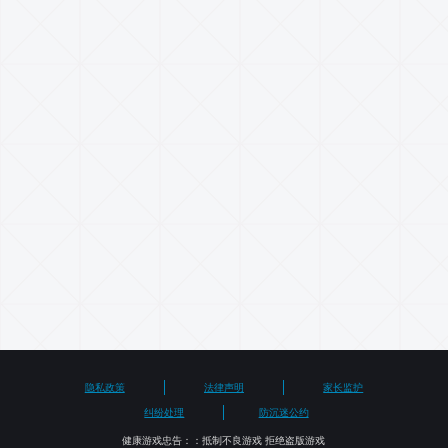
联系我们
了解更多
隐私政策
法律声明
家长监护
纠纷处理
防沉迷公约
健康游戏忠告：：抵制不良游戏 拒绝盗版游戏