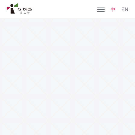
中
EN
首页
关于LEWIN乐玩
全部游戏
加入我们
社会责任
新闻动态
投资者关系