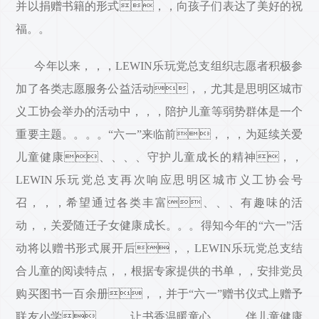
并以捐赠书籍的形式，，向孩子们表达了美好的祝
福。。
今年以来，，，LEWIN乐玩党总支组织志愿者积极参
加了各类志愿服务公益活动，，尤其是思明区城市
义工协会举办的活动中，，，陪护儿童等弱势群体是一个
重要主题。。。。“六一”来临前，，，为延续关爱
儿童健康、、、、守护儿童成长的精神，，
LEWIN乐玩党总支再次响应思明区城市义工协会号
召，，，希望通过各类丰富、、、有趣味的活
动，，关爱随迁子女健康成长。。。得知今年的“六一”活
动将以赠书形式展开后，，LEWIN乐玩党总支结
合儿童的阅读特点，，根据专家提供的书单，，安排党员
购买图书一百余册，，并于“六一”赠书仪式上赠予
联友小学，，，让书香温暖童心、、、伴儿童健康