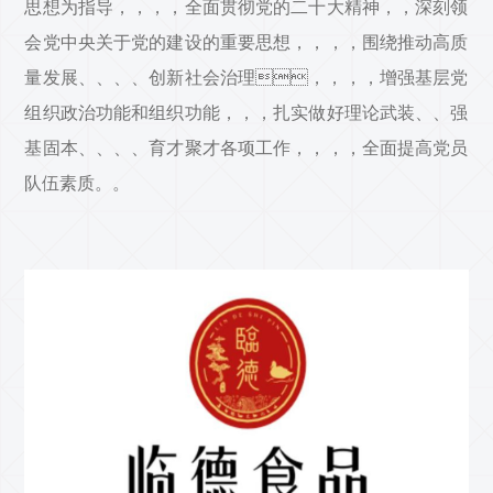
思想为指导，，，，全面贯彻党的二十大精神，，深刻领
会党中央关于党的建设的重要思想，，，，围绕推动高质
量发展、、、、创新社会治理，，，，增强基层党
组织政治功能和组织功能，，，扎实做好理论武装、、强
基固本、、、、育才聚才各项工作，，，，全面提高党员
队伍素质。。