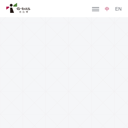
中
EN
首页
关于LEWIN乐玩
全部游戏
加入我们
社会责任
新闻动态
投资者关系