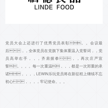
党员大会上还进行了优秀党员表彰。。会议最
后，，全体党员在党旗下集体重温入党誓词，，党
员高举右手，，，齐肩握拳，，再次庄严宣
誓。。。。每一次重温，，，都是一次郑重的承
诺，，，，LEWIN乐玩党员将在新征程上继续不忘
初心，，，，牢记使命。。。