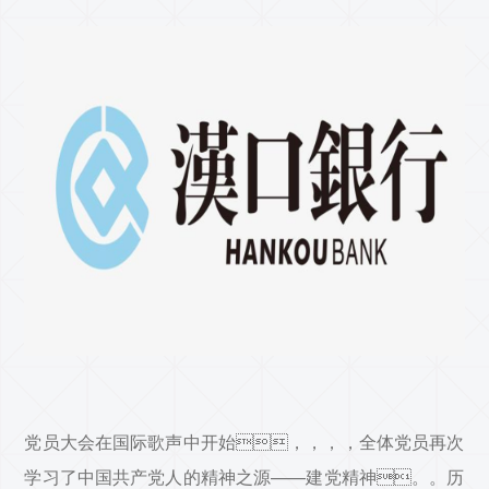
党员大会在国际歌声中开始，，，，全体党员再次
学习了中国共产党人的精神之源——建党精神。。历