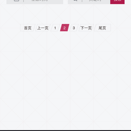
首页
上一页
1
2
3
下一页
尾页
联系我们
了解更多