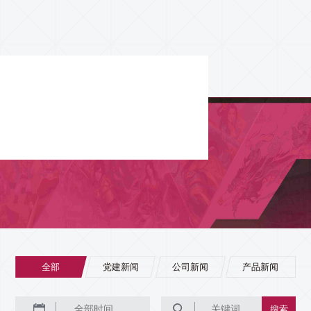
全部
党建新闻
公司新闻
产品新闻
搜索